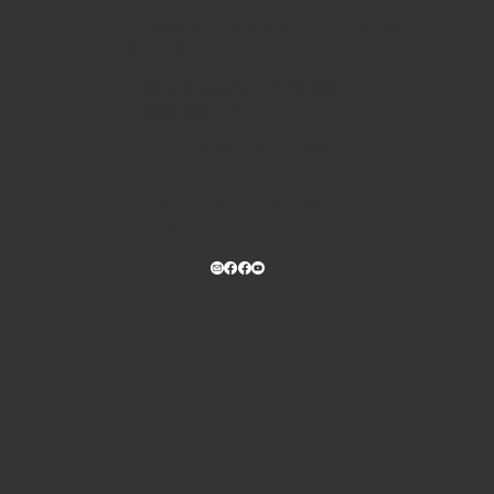
640301 雲林縣斗六市大學路 3 段 123 號 (設
計三館 401室)
國立雲林科技大學 電腦動
畫競賽辦公室
TEL: 05-5342601 # 6592
E-mail:
a.festival2005@gmail.c
om
Built on
Wix Studio