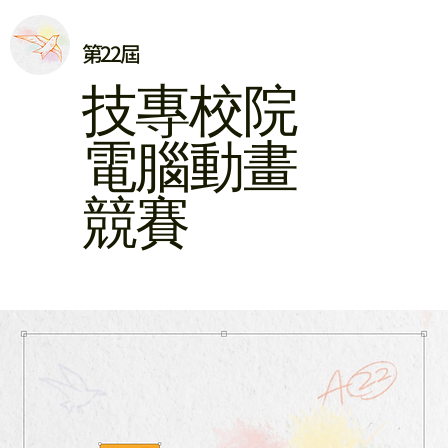
第22屆
​技專校院
電腦動畫
競賽