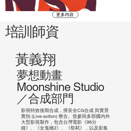
更多內容
​培訓師資
黃義翔
夢想動畫
Moonshine Studio
／合成部門
影視特效後期合成，擅長全CG合成 與實景
【影展介紹】葡萄牙里斯本怪
【影展介
實拍 (Live-action) 整合。曾參與多部國內外
獸動畫影展
國際動畫
大型影視製作，包含台灣電影《96分
鐘》、《女鬼橋2》、《祭弒》，以及影集