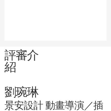
評審介
紹
劉琬琳
景安設計 動畫導演／插