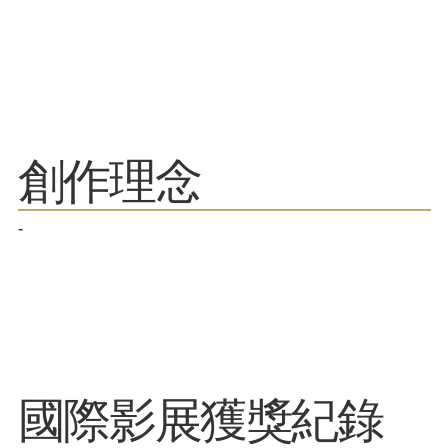
​創作理念
-
​國際影展獲獎紀錄