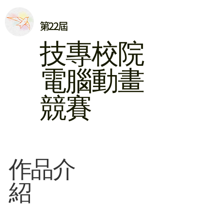
第22屆
​技專校院
電腦動畫
競賽
​作品介
紹