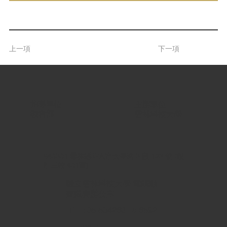
上一項
下一項
指導單位 |
主辦單位 |
教育部
雲林科技大學
640301 雲林縣斗六市大學路 3 段 123 號 (設
計三館 401室)
國立雲林科技大學 電腦動
畫競賽辦公室
TEL: 05-5342601 # 6592
E-mail: