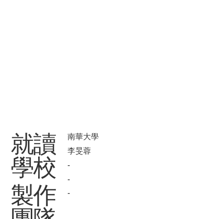
​就讀
南華大學
李旻蓉
學校
-
-
製作
-
團隊