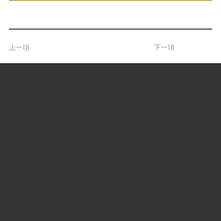
上一項
下一項
指導單位 |
主辦單位 |
教育部
雲林科技大學
640301 雲林縣斗六市大學路 3 段 123 號 (設
計三館 401室)
國立雲林科技大學 電腦動
畫競賽辦公室
TEL: 05-5342601 # 6592
E-mail: