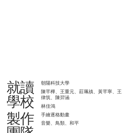
​就讀
朝陽科技大學
陳芊樺、王重元、莊珮禛、黃芊寧、王
學校
律筑、陳羿涵
林佳鴻
製作
手繪逐格動畫
音樂、鳥類、和平
團隊