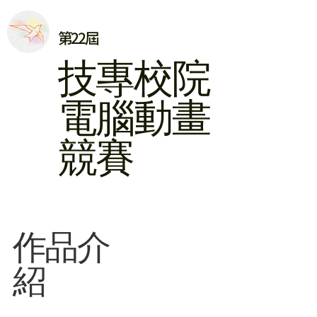
第22屆
​技專校院
電腦動畫
競賽
​作品介
紹