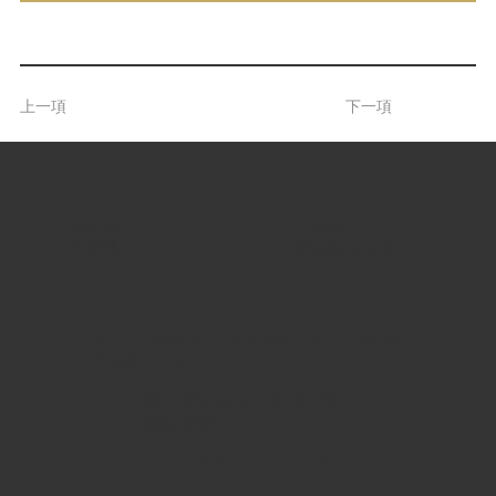
上一項
下一項
指導單位 |
主辦單位 |
教育部
雲林科技大學
640301 雲林縣斗六市大學路 3 段 123 號 (設
計三館 401室)
國立雲林科技大學 電腦動
畫競賽辦公室
TEL: 05-5342601 # 6592
E-mail: