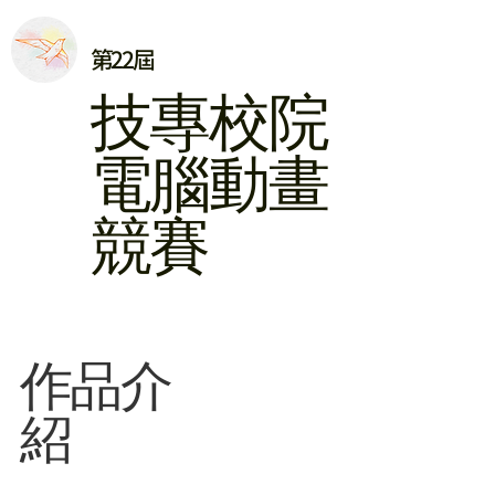
第22屆
​技專校院
電腦動畫
競賽
​作品介
紹