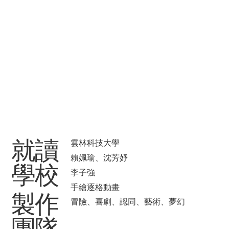
​就讀
雲林科技大學
賴姵瑜、沈芳妤
學校
李子強
手繪逐格動畫
製作
冒險、喜劇、認同、藝術、夢幻
團隊