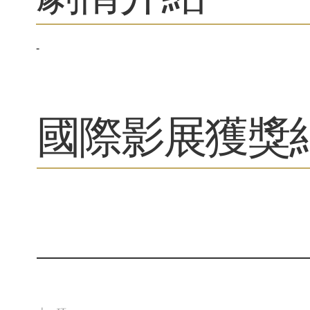
-
​國際影展獲獎