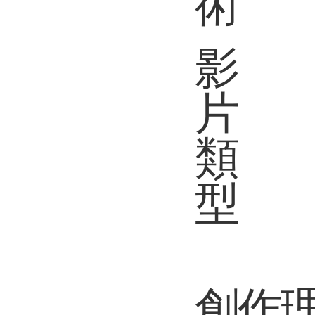
術
影
片
類
型
​創作