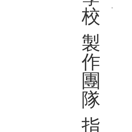
-
校
製
作
團
隊
指