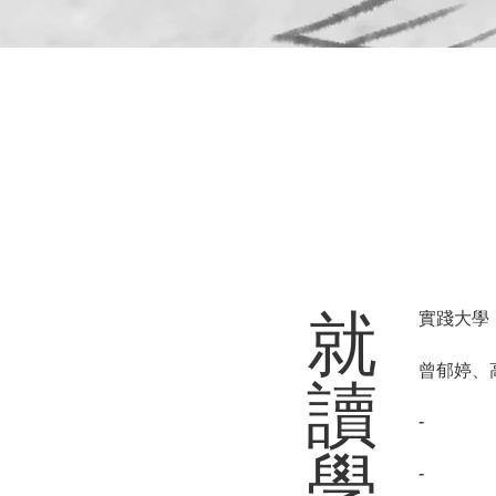
​就
實踐大學
曾郁婷、
讀
-
學
-