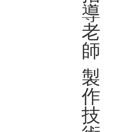
導
老
師
製
作
技