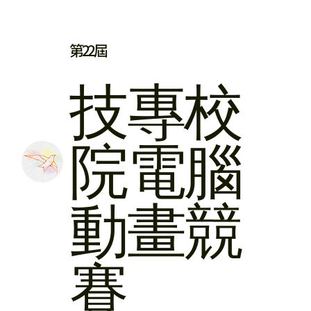
第22屆
​技專校
院
電腦
動畫競
賽