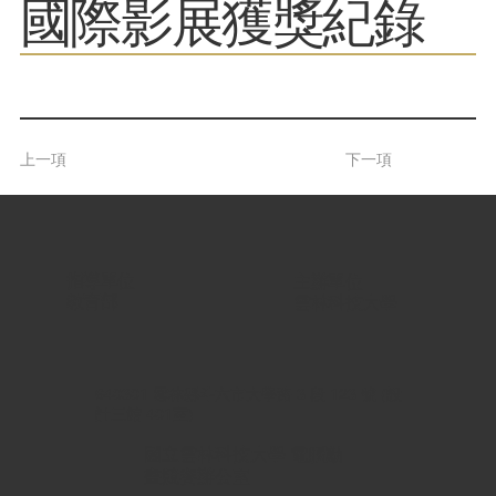
​國際影展獲獎紀錄
上一項
下一項
指導單位 |
主辦單位 |
教育部
雲林科技大學
640301 雲林縣斗六市大學路 3 段 123 號 (設
計三館 401室)
國立雲林科技大學 電腦動
畫競賽辦公室