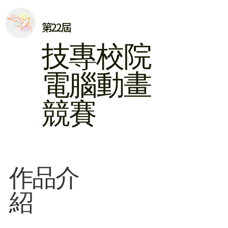
第22屆
​技專校院
電腦動畫
競賽
​作品介
紹