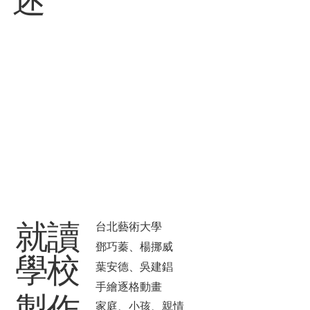
述
​就讀
台北藝術大學
鄧巧蓁、楊挪威
學校
葉安德、吳建錩
手繪逐格動畫
製作
家庭、小孩、親情