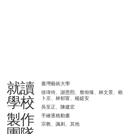
​就讀
臺灣藝術大學
徐瑋伶、謝恩熙、詹佾臻、林文景、賴
學校
卜京、林郁甯、楊媞安
吳至正、陳建宏
製作
手繪逐格動畫
宗教、諷刺、其他
團隊