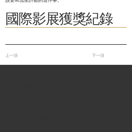
說要和流星許願的這件事。
​國際影展獲獎紀錄
上一項
下一項
指導單位 |
主辦單位 |
教育部
雲林科技大學
640301 雲林縣斗六市大學路 3 段 123 號 (設
計三館 401室)