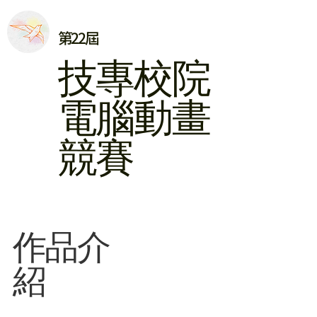
第22屆
​技專校院
電腦動畫
競賽
​作品介
紹