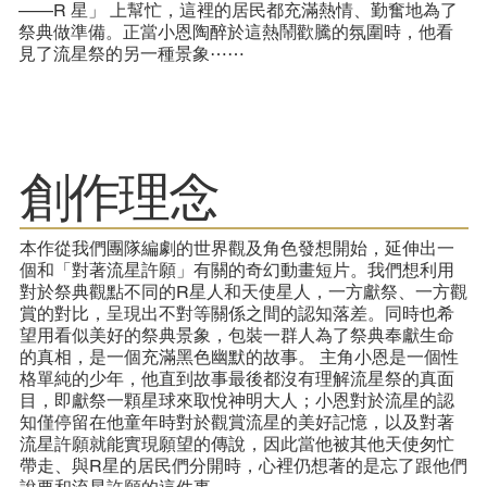
——R 星」 上幫忙，這裡的居民都充滿熱情、勤奮地為了
祭典做準備。正當小恩陶醉於這熱鬧歡騰的氛圍時，他看
見了流星祭的另一種景象⋯⋯
​創作理念
本作從我們團隊編劇的世界觀及角色發想開始，延伸出一
個和「對著流星許願」有關的奇幻動畫短片。我們想利用
對於祭典觀點不同的R星人和天使星人，一方獻祭、一方觀
賞的對比，呈現出不對等關係之間的認知落差。同時也希
望用看似美好的祭典景象，包裝一群人為了祭典奉獻生命
的真相，是一個充滿黑色幽默的故事。 主角小恩是一個性
格單純的少年，他直到故事最後都沒有理解流星祭的真面
目，即獻祭一顆星球來取悅神明大人；小恩對於流星的認
知僅停留在他童年時對於觀賞流星的美好記憶，以及對著
流星許願就能實現願望的傳說，因此當他被其他天使匆忙
帶走、與R星的居民們分開時，心裡仍想著的是忘了跟他們