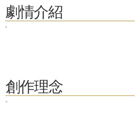
劇情介紹
-
​創作理念
-