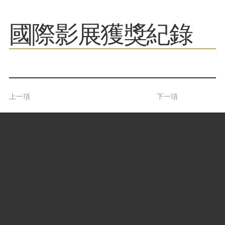
​國際影展獲獎紀錄
上一項
下一項
指導單位 |
主辦單位 |
教育部
雲林科技大學
640301 雲林縣斗六市大學路 3 段 123 號 (設
計三館 401室)