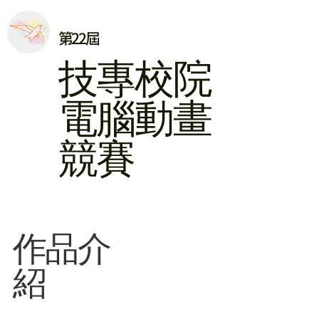
第22屆
​技專校院
電腦動畫
競賽
​作品介
紹