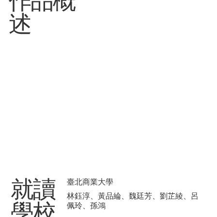
​作品概
述
​就讀
臺北商業大學
林鈺淳、黃品綸、魏廷芳、劉芷綾、呂
學校
佩玲、孫鴻