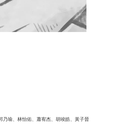
郭乃瑜、林怡佑、蕭宥杰、胡竣皓、黃子晉