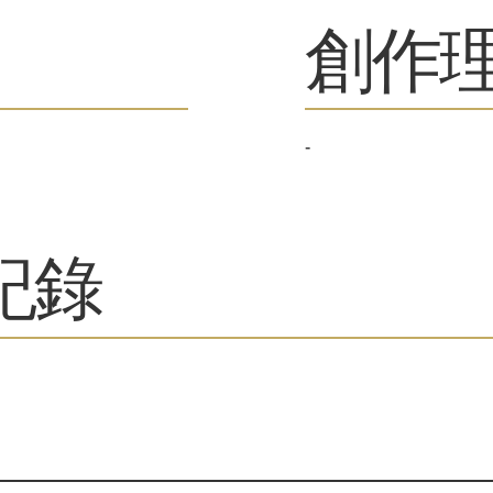
​創作
-
紀錄