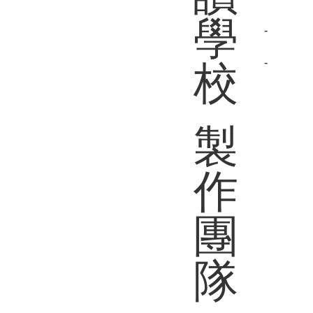
學
-
-
校
製
作
團
隊