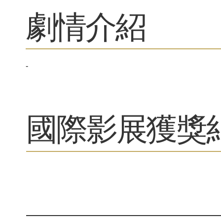
劇情介紹
-
​國際影展獲獎