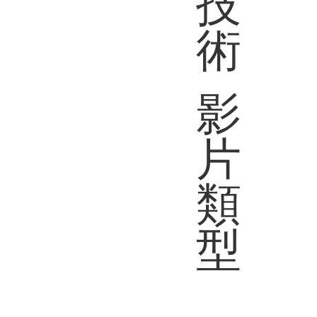
技
術
影
片
類
型