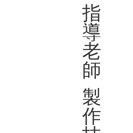
指
導
老
師
製
作