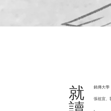
​就
銘傳大學
張祖宜、
讀
-