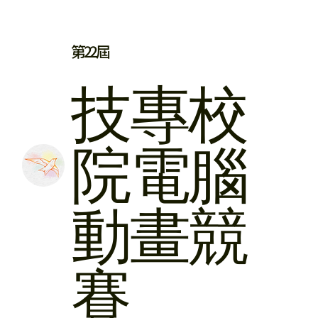
第22屆
​技專校
院
電腦
動畫競
賽