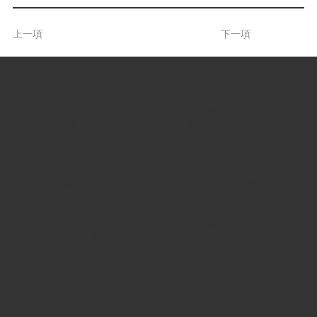
上一項
下一項
指導單位 |
主辦單位 |
教育部
雲林科技大學
640301 雲林縣斗六市大學路 3 段 123 號 (設
計三館 401室)
國立雲林科技大學 電腦動
畫競賽辦公室
TEL: 05-5342601 # 6592
E-mail:
a.festival2005@gmail.c
om