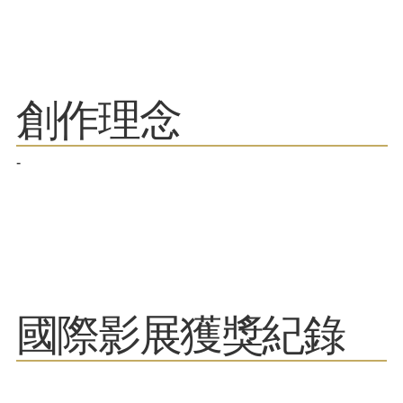
​創作理念
-
​國際影展獲獎紀錄