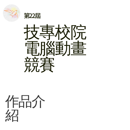
第22屆
​技專校院
電腦動畫
競賽
​作品介
紹