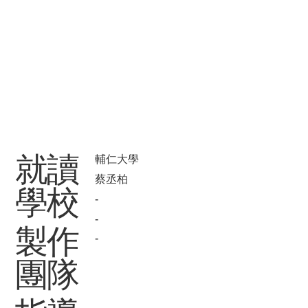
​就讀
輔仁大學
蔡丞柏
學校
-
-
製作
-
團隊