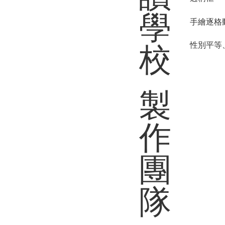
學
手繪逐格
性別平等
校
製
作
團
隊