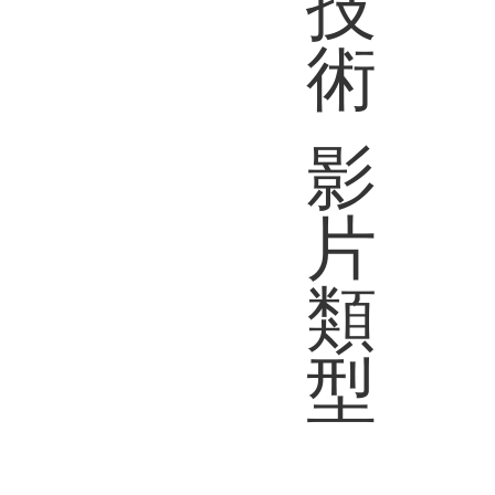
技
術
影
片
類
型