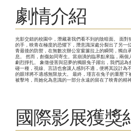
劇情介紹
光影交錯的校園中，潛藏著我們看不到的陰暗面。 面對
的手，映青在極度的恐懼下，潛意識深處分裂出了另一位
青最後的防禦，在無數次辦公室窗簾拉上的瞬間，獨自
息。 然而，創傷如同寄生。當崩潰的臨界點來臨，兩個
劇烈掙扎。 象徵侵害與惡夢的獨眼兔子躍出，我們認為
碰一種，視線、言語也會讓人感到不適，便將其設計為
的眼球將不適感無限放大。 最終，瑾言在兔子的重壓下
被擊垮，而她化為意識的一部分永遠的留在了映青的精
​國際影展獲獎