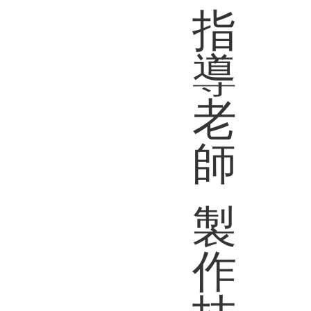
指
導
老
師
製
作