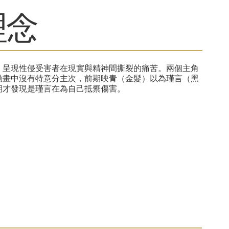
理念
，呈現性侵受害者在現實與精神間撕裂的痛苦。兩個主角
動畫中沒有特意分主次，前期映青（金髮）以為瑾言（黑
期才發現是瑾言在為自己抵禦傷害。