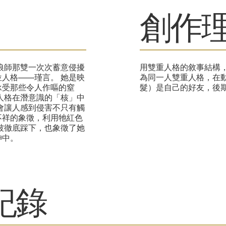
​創作
狼師那雙一次次蓄意侵擾
用雙重人格的敘事結構
人格——瑾言。 她是映
為同一人雙重人格，在
承受那些令人作嘔的窒
髮）是自己的好友，後
人格在潛意識的「核」中
會讓人感到侵害不只有觸
不祥的象徵，利用牠紅色
被徹底踩下，也象徵了她
神中。
紀錄