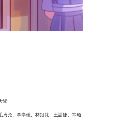
大學
毛貞允、李亭儀、林銀竼、王語婕、常曦