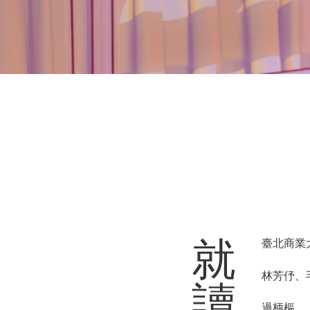
​就
臺北商業
林芳伃、
讀
過柄樞