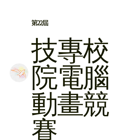
第22屆
​技專校
院
電腦
動畫競
賽