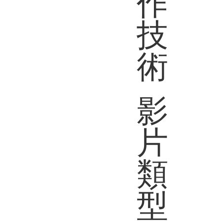
作
技
術
影
片
類
型