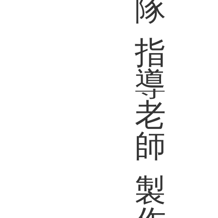
隊
指
導
老
師
製