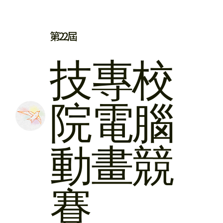
第22屆
​技專校
院
電腦
動畫競
賽