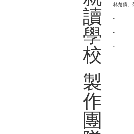
林楚倩、
讀
-
學
-
-
校
製
作
團