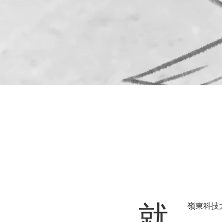
​就
嶺東科技