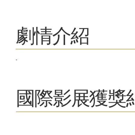
劇情介紹
-
​國際影展獲獎