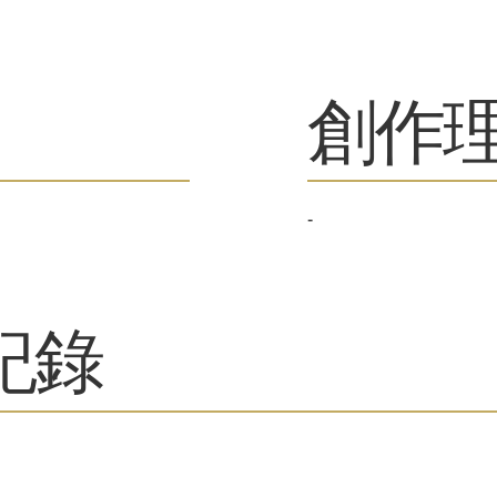
​創作
-
紀錄