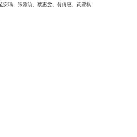
范安瑀、張雅筑、蔡惠雯、翁倩惠、黃豊棋