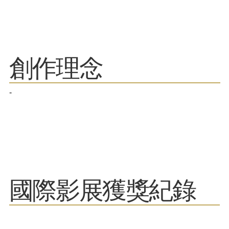
​創作理念
-
​國際影展獲獎紀錄