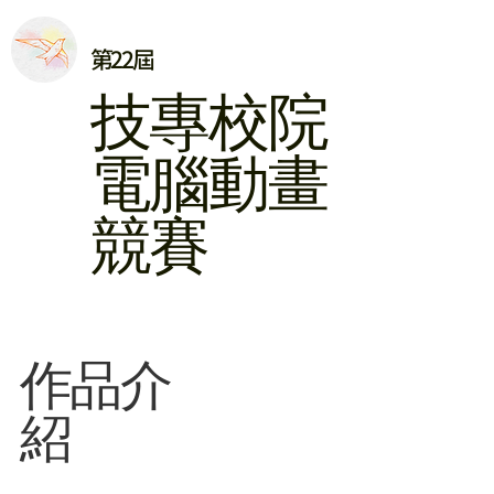
第22屆
​技專校院
電腦動畫
競賽
​作品介
紹