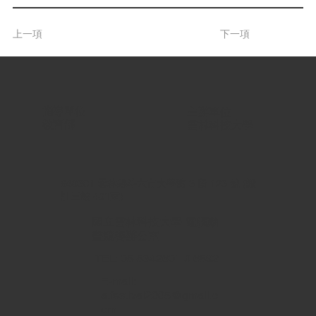
上一項
下一項
指導單位 |
主辦單位 |
教育部
雲林科技大學
640301 雲林縣斗六市大學路 3 段 123 號 (設
計三館 401室)
國立雲林科技大學 電腦動
畫競賽辦公室
TEL: 05-5342601 # 6592
E-mail:
a.festival2005@gmail.c
om