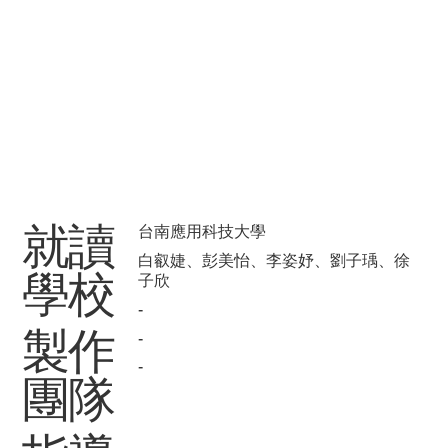
​就讀
台南應用科技大學
白叡婕、彭美怡、李姿妤、劉子瑀、徐
學校
子欣
-
製作
-
-
團隊