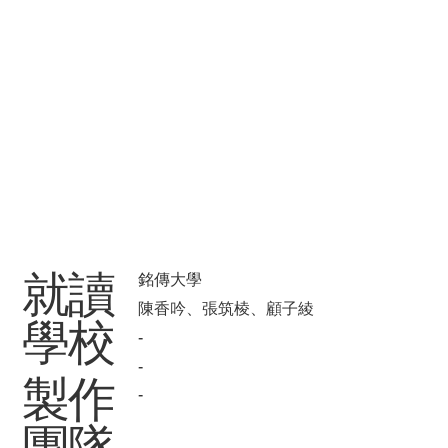
​就讀
銘傳大學
陳香吟、張筑棱、顧子綾
學校
-
-
製作
-
團隊