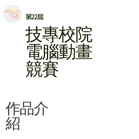
第22屆
​技專校院
電腦動畫
競賽
​作品介
紹