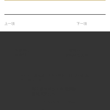
上一項
下一項
指導單位 |
主辦單位 |
教育部
雲林科技大學
640301 雲林縣斗六市大學路 3 段 123 號 (設
計三館 401室)
國立雲林科技大學 電腦動
畫競賽辦公室
TEL: 05-5342601 # 6592
E-mail: