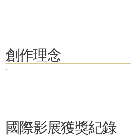
​創作理念
-
​國際影展獲獎紀錄