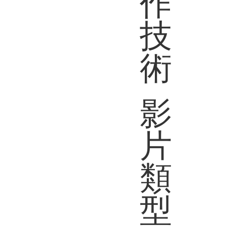
作
技
術
影
片
類
型