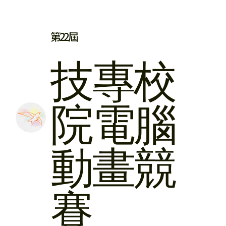
第22屆
​技專校
院
電腦
動畫競
賽