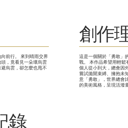
​創作
向前行。 來到晴雨交界
這是一個關於「勇敢」
抬頭，竟看見一朵壞烏雲
戰。 本作品希望用輕
躲避烏雲，卻怎麼也甩不
個人從小到大，總會因
嘗試拋開束縛、擁抱未
意「勇敢」，世界總會
的美術風格，呈現活潑
紀錄