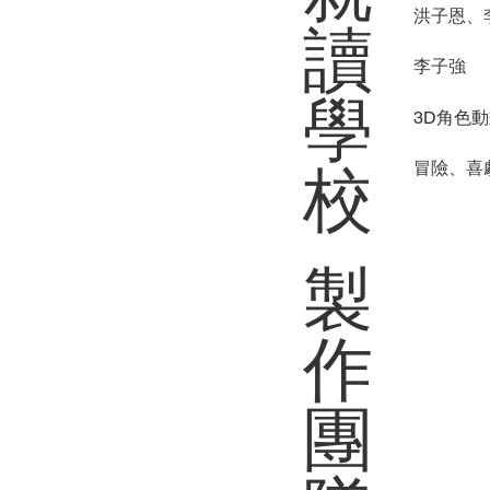
洪子恩、
讀
李子強
學
3D角色動
冒險、喜
校
製
作
團