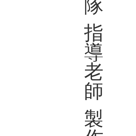
隊
指
導
老
師
製