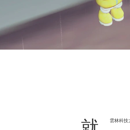
​就
雲林科技