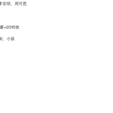
李安琪、周可恩
畫+2D特效
劇、小孩