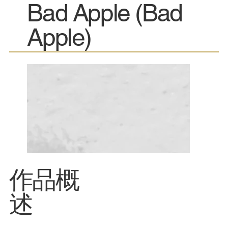
Bad Apple (Bad
Apple)
​作品概
述