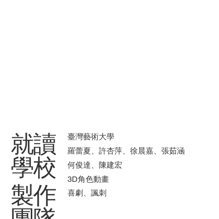
​就讀
臺灣藝術大學
羅蕾夏、許杏萍、徐晨嘉、張茹涵
學校
何俊達、陳建宏
3D角色動畫
製作
喜劇、諷刺
團隊