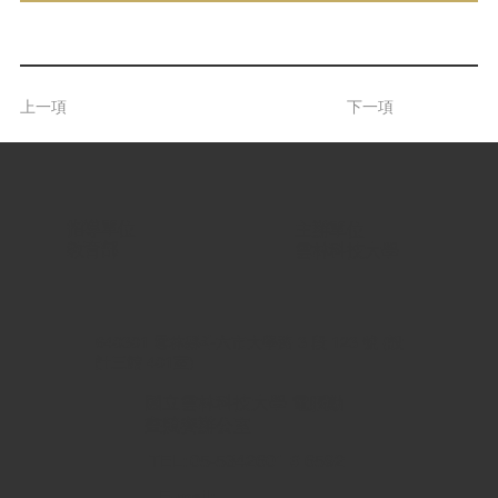
上一項
下一項
指導單位 |
主辦單位 |
教育部
雲林科技大學
640301 雲林縣斗六市大學路 3 段 123 號 (設
計三館 401室)
國立雲林科技大學 電腦動
畫競賽辦公室
TEL: 05-5342601 # 6592
E-mail: