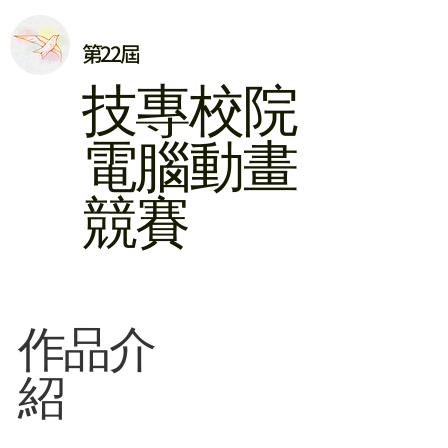
第22屆
​技專校院
電腦動畫
競賽
​作品介
紹