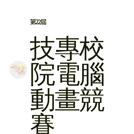
第22屆
​技專校
院
電腦
動畫競
賽